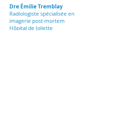
Dre Émilie Tremblay
Radiologiste spécialisée en
imagerie post-mortem
Hôpital de Joliette
450-759-8222
poste 2898 ou
2845
Dre Marie-Josée Godbout
Radiologiste spécialisé en
imagerie post-mortem
Hôtel-Dieu de Lévis
418-835-7121
poste 17901
Facebook
Accueil